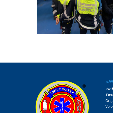
S.W
Swi
Tos
Orga
Volo