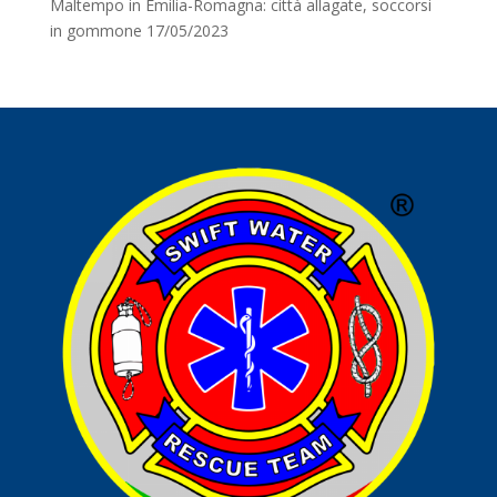
Maltempo in Emilia-Romagna: città allagate, soccorsi
in gommone
17/05/2023